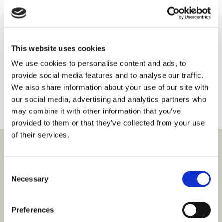
Duiven verbouwt uw badkamer geheel naar uw
wens. We verzorgen de afwerking tot in detail.
We denken met u mee. We adviseren u over
elementen waar u wellicht zelf niet bij stilstaat. Een
This website uses cookies
extra stopcontact. De kleur van de siliconenkit. Het
We use cookies to personalise content and ads, to
type voegmiddel.
provide social media features and to analyse our traffic.
We also share information about your use of our site with
Bespreek met ons de mogelijkheden
our social media, advertising and analytics partners who
may combine it with other information that you’ve
provided to them or that they’ve collected from your use
of their services.
Wij voeren de volgende werkzaamheden uit
in uw badkamer of toilet:
Consent
Necessary
Selection
Demontage van sanitair
Verwijderen van oud tegel- en stucwerk
Preferences
Verleggen van waterleidingen, afvoeren