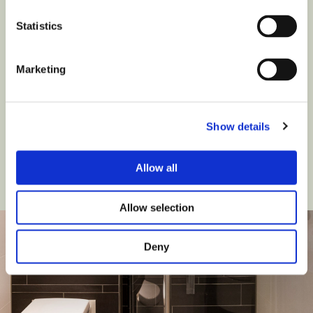
en elektra
Statistics
Stuc- en tegelwerk
Voegen en kitten
Marketing
Montage van sanitair, badkamermeubels
en accessoires
Show details
Wij leveren ook sanitair, tegels en accessoires.
Allow all
Vraag vrijblijvend een offerte aan
Allow selection
Deny